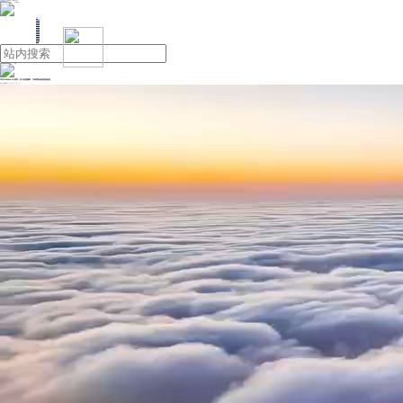
人民日报主管
《中国能源报》社有限公司主办
网站地图
联系我们
首页
即时新闻
能源要闻
焦点关注
能源评论
能源党建
热点专题
生态环保
人事动态
能源城市
环球视野
产业聚焦
电网电力
新能源
油气
华为LUNA2000-241系列｜五大价值重构，为每度电创造更高收益
来源：中国能源网
2026年07月07日 17:50