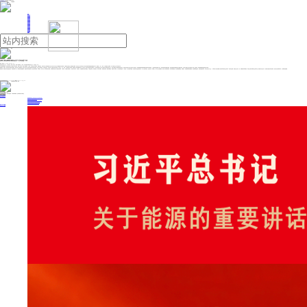
人民日报主管
《中国能源报》社有限公司主办
网站地图
联系我们
首页
即时新闻
能源要闻
焦点关注
能源评论
能源党建
热点专题
生态环保
人事动态
能源城市
环球视野
产业聚焦
电网电力
新能源
油气
多部门联合部署开展安全生产“打非治违”工作
来源：新华社
2026年07月06日 11:05
国务院安委会办公室、中央政法委、最高人民法院、最高人民检察院、公安部、司法部联合部署开展安全生产“打非治违”工作
从应急管理部获悉，国务院安委会办公室联合中央政法委、最高人民法院、最高人民检察院、公安部、司法部近日印发通知，部署各地区、各有关部门认真贯彻落实习近平总书记关于安全生产的重要指示批示精神，严格落实全国安全生产视频会议精神，结合安全生产治本攻坚三年行动以及重大事故隐患排查整治等工作，聚焦矿山、化工、消防、工贸等重点行业领域，深入开展安全生产“打非治违”工作。
通知要求，各地区、各有关部门要结合实际情况，按照“三管三必须”等要求，重点打击安全生产有关资质或条件不满足要求、安全生产弄虚作假，以及恶意违法、强令违章、冒险作业等共性问题。针对矿山、化工、消防、工贸等重点行业领域，要求重点打击煤矿隐瞒工作面、无证开采、重大灾害治理不到位组织生产，未依法取得安全生产许可从事化工和危险化学品生产、超许可范围生产使用经营危险化学品、危险化学品经营企业违法从事生产经营活动，高层民用建筑违规使用易燃可燃外墙外保温材料、人员密集场所违规动火作业、养老机构消防设施缺失损坏、经营性餐饮场所油烟管道安全措施不落实，以及粉尘涉爆企业作业现场积尘严重、擅自拆除、停用监测报警设施设备等突出问题。
通知强调，要强化“打非治违”责任落实，加强组织领导，进一步细化具体措施要求，把责任传导到基层末梢，落实到具体场景、具体岗位、具体人员。要严格行刑纪衔接。在依规依纪依法从严实施关闭取缔、“一案双罚”、从重处罚的基础上，加强与司法机关、行政机关、纪检监察机关的协作配合，严肃追责问责。完善跨地区、跨部门的案件、线索移送机制，推动系统施治。要提高工作质效，大力强化进场监管、下井监管、全方位监管等措施，切实提升安全监管的穿透力，进一步运用科技化、信息化手段，加强“线上+线下”全方位排查梳理，推动从“人防”向“智防”转变。要严肃事故调查。依法依规提级调查、挂牌督办。注重典型事故追根溯源，坚决斩断利益链条。完善信用监管体系，将非法违法生产企业、个人和相关方依法依规纳入相关领域严重失信主体名单，开展失信惩戒。要强化社会共治。进一步畅通投诉举报渠道，鼓励社会群众举报和企业内部从业人员报告非法违法行为，按照有关规定及时兑现奖励，强化安全宣传教育培训，公开曝光典型案例。
投稿与新闻线索: 微信/手机: 15910626987 邮箱: 95866527@qq.com
欢迎关注中国能源官方网站
分享让更多人看到
中国能源网版权作品，未经书面授权，严禁转载或镜像，违者将被追究法律责任。
即时新闻
要闻推荐
国家能源局印发《电力安全生产“十五五”行动计划》
我国绿色燃料产业规模稳步壮大
2030年我国新能源消纳将达28亿千瓦以上
新型电力系统建设迎来“十五五”发展路线图
《新型电力系统建设“十五五”规划》发布
热点专题