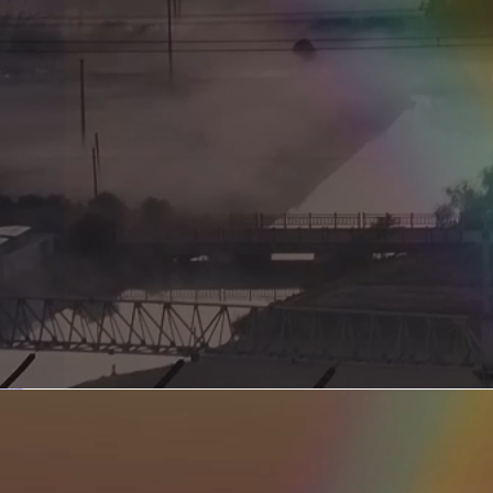
新型电力系统的核心引擎 第二集 深远海风电送出