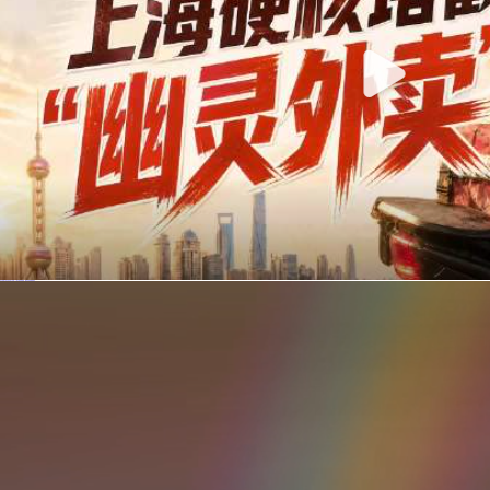
你在美团点的外卖是真门店吗？上海严查执照盗用，幽灵外卖迎硬核整治