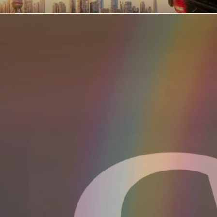
你在美团点的外卖是真门店吗？上海严查执照盗用，幽灵外卖迎硬核整治