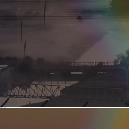
新型电力系统的核心引擎 第二集 深远海风电送出